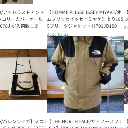
&CO/アットラストアンド
【HOMME PLISSE ISSEY MIYAKE/オ
ッコリーカバーオール
ムプリッセイッセイミヤケ】より19S
t678J が入荷致しまし
Sプリーツジャケット HP91JD150が
2
入荷致しました
2020.03.22
AGA/バレンシアガ】ミニ2
【THE NORTH FACE/ザ・ノースフェ
【