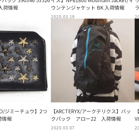
ッグ 390346 53526
イス】NP61800 Mountain Jacket/マ
S 入荷情報
ウンテンジャケット BK 入荷情報
2020.03.19
2
HOO/ジミーチュウ】2つ
【ARCTERYX/アークテリクス】バッ
【
荷情報
クパック アロー22 入荷情報
V
2020.03.07
2