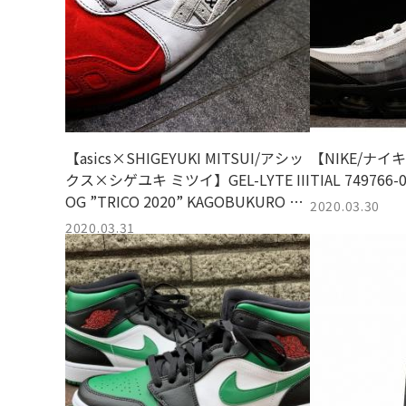
【asics×SHIGEYUKI MITSUI/アシッ
【NIKE/ナイキ】
クス×シゲユキ ミツイ】GEL-LYTE III
TIAL 7497
OG ”TRICO 2020” KAGOBUKURO 11
2020.03.30
93A185 が入荷致しました。
2020.03.31