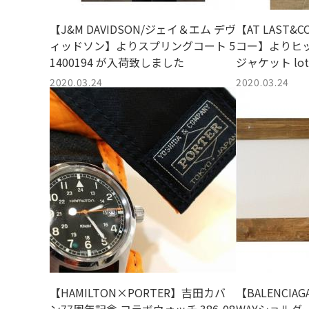
【J&M DAVIDSON/ジェイ＆エム デヴ
【AT LAST
ィッドソン】よりスプリングコート 5
コー】よりヒ
1400194 が入荷致しました
ジャケット lo
た
2020.03.24
2020.03.24
【HAMILTON×PORTER】吉田カバ
【BALENCI