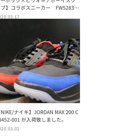
リーボック×ビリオネアボーイズク
ラブ】コラボスニーカー FW5283
入荷情報『古着買取トレファクスタ
020.03.17
イル亀戸1号店』
NIKE/ナイキ】JORDAN MAX 200 C
8452-001 が入荷致しました。
020.03.02