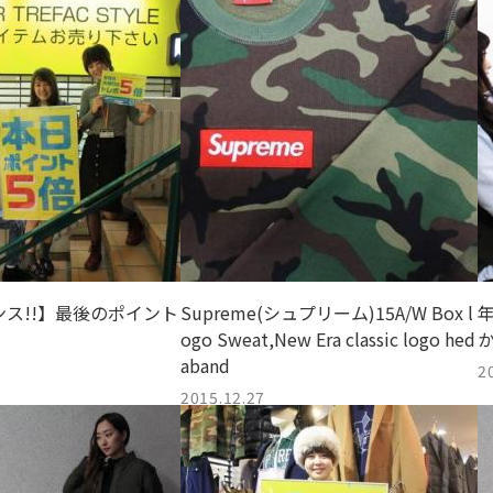
ス!!】最後のポイント
Supreme(シュプリーム)15A/W Box l
ogo Sweat,New Era classic logo hed
か
aband
2
2015.12.27