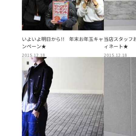
いよいよ明日から!! 年末お年玉キャ
当店スタッフ
ンペーン★
ィネート★
2015.12.18
2015.12.18