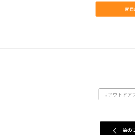
関目
#アウトドア
前の