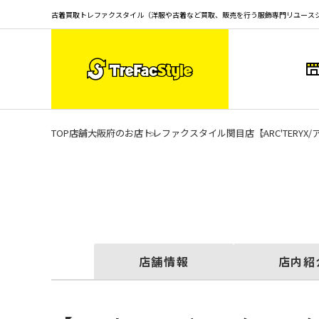
古着買取トレファクスタイル（洋服や古着など買取、販売を行う服飾専門リユース
TOP
店舗
大阪府のお店
トレファクスタイル関目店
【ARC'TER
店舗情報
店内紹