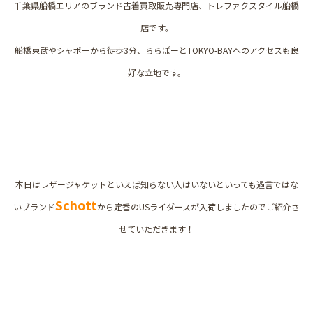
千葉県船橋エリアのブランド古着買取販売専門店、トレファクスタイル船橋
店です。
船橋東武やシャポーから徒歩3分、ららぽーとTOKYO-BAYへのアクセスも良
好な立地です。
本日はレザージャケットといえば知らない人はいないといっても過言ではな
Schott
いブランド
から定番のUSライダースが入荷しましたのでご紹介さ
せていただきます！