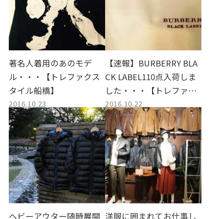
著名人着用のあのモデ
【速報】BURBERRY BLA
ル・・・【トレファクス
CK LABEL110点入荷しま
タイル船橋】
した・・・【トレファク
2016.10.23
2016.10.22
スタイル船橋】
ヘビーアウター随時展開
洋服に囲まれてお仕事し