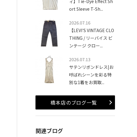
ィ】Tie-Dye Effect Sh
ort Sleeve T-Sh...
2026.07.16
【LEVI'S VINTAGE CLO
THING / リーバイス ビ
ンテージ クロー...
2026.07.13
サテンリボンドレス|お
呼ばれシーンを彩る特
別な1着をお買取...
橋本店のブログ一覧
関連ブログ