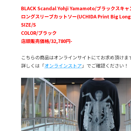
BLACK Scandal Yohji Yamamoto/ブラッ
ロングスリーブカットソー(UCHIDA Print Big Long Sle
SIZE/S
COLOR/ブラック
店頭販売価格/32,780円-
こちらの商品はオンラインサイトにてお求め頂けま
詳しくは「
オンラインストア
」でご確認ください！