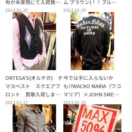
布が未使用にて入荷致し
ム ブラウン)！！プルオー
2013.01.20
2013.01.19
ました。
バーパーカーを入荷しま
した
ORTEGA'S(オルテガ) チ
今では手に入らないか
マヨベスト スクエアフ
も!?WACKO MARIA（ワコ
ロント 買取入荷しまし
マリア）×JOHN SMEDL
2013.01.17
2013.01.15
た！
EY（ジョンスメドレー）
ダブルネーム！刺繍カー
ディガンのご紹介♪