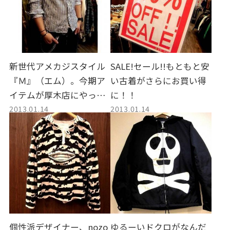
新世代アメカジスタイル
SALE!セール!!もともと安
『Ｍ』（エム）。今期ア
い古着がさらにお買い得
イテムが厚木店にやって
に！！
2013.01.14
2013.01.14
きました！！
個性派デザイナー、nozo
ゆるーいドクロがなんだ