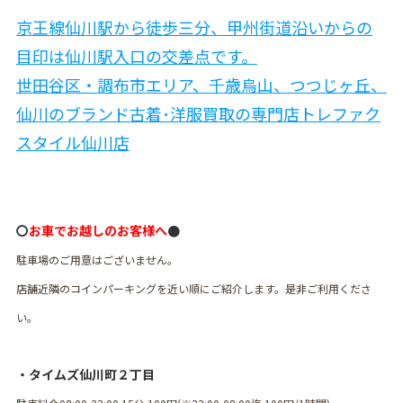
京王線仙川駅から徒歩三分、甲州街道沿いからの
目印は仙川駅入口の交差点です。
世田谷区・調布市エリア、千歳烏山、つつじヶ丘、
仙川のブランド古着･洋服買取の専門店トレファク
スタイル仙川店
〇
お車でお越しのお客様へ
●
駐車場のご用意はございません。
店舗近隣のコインパーキングを近い順にご紹介します。是非ご利用くださ
い。
・タイムズ仙川町２丁目