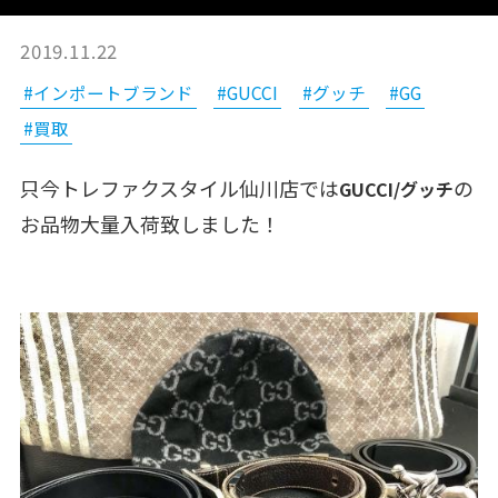
2019.11.22
#インポートブランド
#GUCCI
#グッチ
#GG
#買取
只今トレファクスタイル仙川店では
の
GUCCI/グッチ
お品物大量入荷致しました！