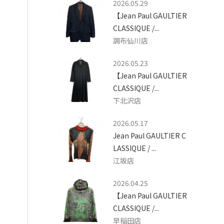
2026.05.29
【Jean Paul GAULTIER
CLASSIQUE /...
調布仙川店
2026.05.23
【Jean Paul GAULTIER
CLASSIQUE /...
下北沢店
2026.05.17
Jean Paul GAULTIER C
LASSIQUE / ...
江坂店
2026.04.25
【Jean Paul GAULTIER
CLASSIQUE /...
早稲田店