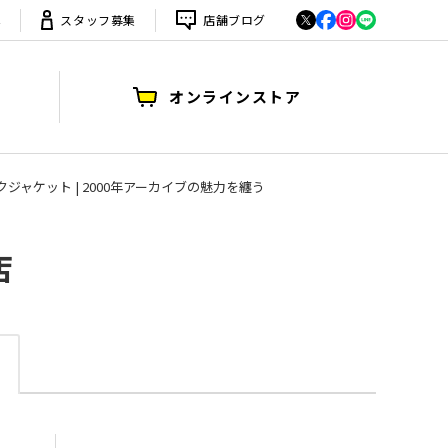
は
スタッフ募集
店舗ブログ
オンラインストア
ドフックジャケット | 2000年アーカイブの魅力を纏う
店