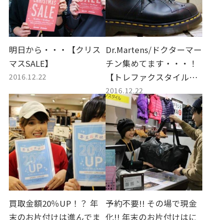
明日から・・・【クリス
Dr.Martens/ドクターマー
マスSALE】
チン集めてます・・・！
2016.12.22
【トレファクスタイル仙
2016.12.22
川】
買取金額20％UP！？ 年
予約不要!! その場で現金
末のお片付けは進んでま
化!! 年末のお片付けはに