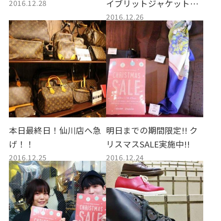
2016.12.28
イブリットジャケットの
2016.12.26
限定カラーが入荷！
本日最終日！仙川店へ急
明日までの期間限定!! ク
げ！！
リスマスSALE実施中!!
2016.12.25
2016.12.24