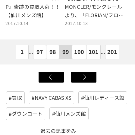
P』奇跡の買取入荷！！
MONCLER/モンクレール
【仙川メンズ館】
より、「FLORIAN/フロリ
2017.10.14
2017.10.13
アン」入荷。【トレファ
クスタイル仙川メンズ
館】
1
97
98
99
100
101
201
...
...
#買取
#NAVY CABAS XS
#仙川レディース館
#ダウンコート
#仙川メンズ館
過去の記事をみ