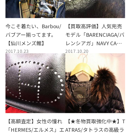
今こそ着たい、Barbou/
【買取高評価】人気完売
バブアー揃ってます。
モデル「BARENCIAGA/バ
【仙川メンズ館】
レンシアガ」NAVY CABA
2017.10.23
2017.10.20
S XS【トレファクスタイ
ル仙川レディース館】
【高額査定】女性の憧れ
【★冬物買取強化中★】T
「HERMES/エルメス」エ
ATRAS/タトラスの高級ラ