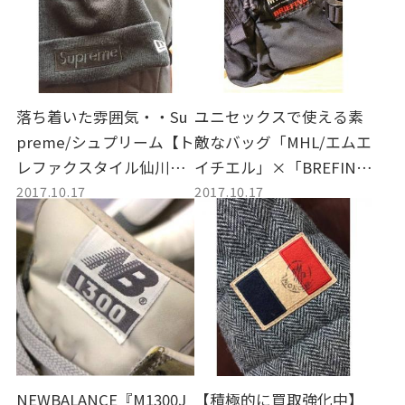
落ち着いた雰囲気・・Su
ユニセックスで使える素
preme/シュプリーム【ト
敵なバッグ「MHL/エムエ
レファクスタイル仙川メ
イチエル」×「BREFIN
2017.10.17
2017.10.17
ンズ館】
G/ブリーフィング」【ト
レファクスタイル仙川メ
ンズ館】
NEWBALANCE『M1300J
【積極的に買取強化中】