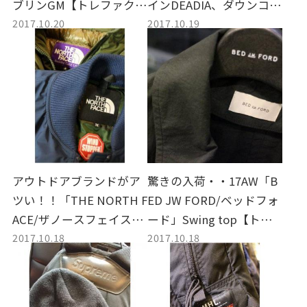
ブリンGM【トレファクス
インDEADIA、ダウンコー
2017.10.20
2017.10.19
タイル仙川レディース
ト入荷致しました！【仙
館】
川レディース館】
アウトドアブランドがア
驚きの入荷・・17AW「B
ツい！！「THE NORTH F
ED JW FORD/ベッドフォ
ACE/ザノースフェイス」
ード」Swing top【トレ
2017.10.18
2017.10.18
16AWモデルご用意してお
ファクスタイル仙川メン
ります。【トレファクス
ズ館】
タイル仙川メンズ館】