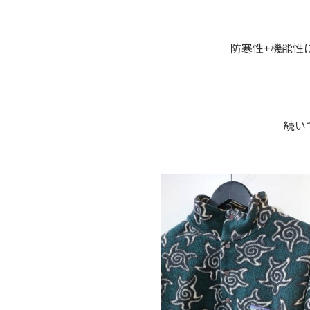
防寒性+機能性
続い