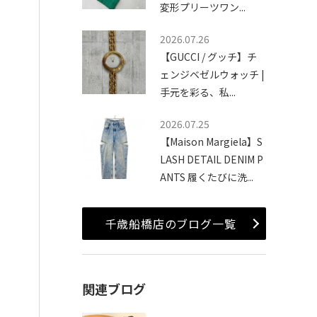
変形プリーツワン...
2026.07.26
【GUCCI / グッチ】チ
ェンジベゼルウォッチ |
手元を彩る、私...
2026.07.25
【Maison Margiela】S
LASH DETAIL DENIM P
ANTS 履くたびに洗...
千歳船橋店のブログ一覧
関連ブログ