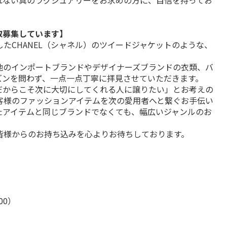
れない真のラグジュアリーをお求めの方に、自信を持ってお
取募集しています】
たCHANEL（シャネル）のツイードジャケットのような、
他のインポートブランドやデザイナーズブランドの衣類、バ
ズンを問わず、一点一点丁寧に拝見させていただきます。
だからこそ次に大切にしてくれる人に譲りたい」とお考えの
客様のファッションアイテムを次の愛用者へと繋ぐお手伝い
たアイテムと同じブランドでなくても、幅広いジャンルのお
皆様からのお持ち込みを心よりお待ちしております。
:00）