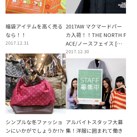
福袋アイテムを高く売る
2017AW マクマードパー
なら！！
カ入荷！！THE NORTH F
2017.12.31
ACE/ノースフェイス [古
2017.12.30
着買取 トレファクスタ
イル千歳船橋店]
シンプルな冬ファッショ
アルバイトスタッフ大募
ンにいかがでしょうか!?r
集！洋服に囲まれて働き