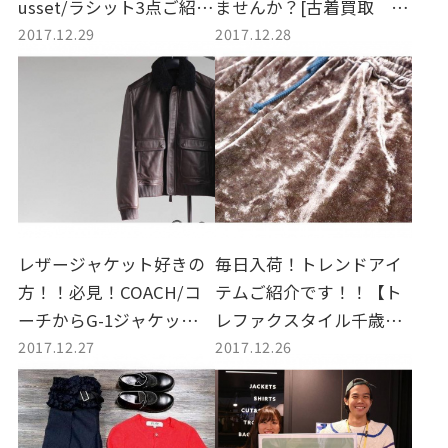
usset/ラシット3点ご紹
ませんか？[古着買取 ト
2017.12.29
2017.12.28
介！ [古着買取 トレフ
レファクスタイル千歳船
ァクスタイル千歳船橋店]
橋店]
レザージャケット好きの
毎日入荷！トレンドアイ
方！！必見！COACH/コ
テムご紹介です！！【ト
ーチからG-1ジャケットで
レファクスタイル千歳船
2017.12.27
2017.12.26
す！[古着買取 トレファ
橋】
クスタイル千歳船橋店]