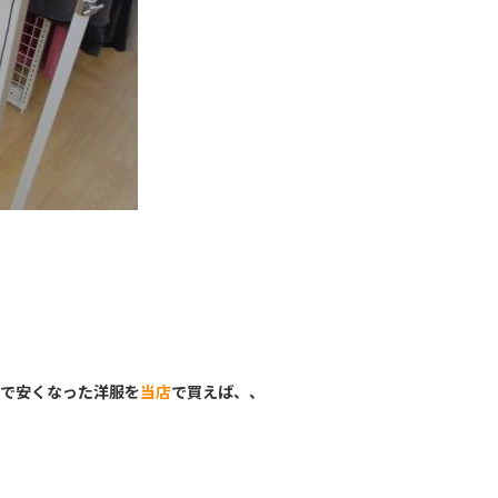
で安くなった洋服を
当店
で買えば、、