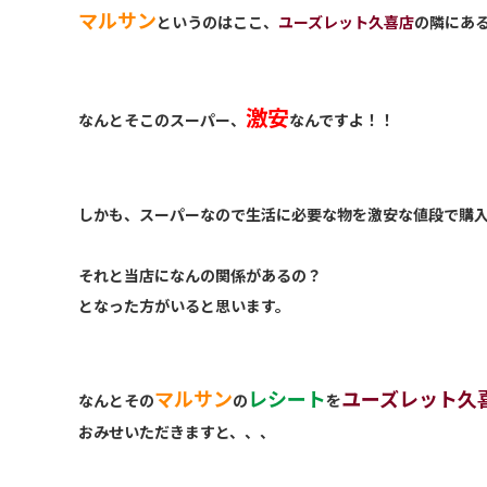
マルサン
というのはここ、
ユーズレット久喜店
の隣にあ
激安
なんとそこのスーパー、
なんですよ！！
しかも、スーパーなので生活に必要な物を激安な値段で購
それと当店になんの関係があるの？
となった方がいると思います。
マルサン
レシート
ユーズレット久
なんとその
の
を
おみせいただきますと、、、