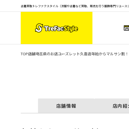
古着買取トレファクスタイル（洋服や古着など買取、販売を行う服飾専門リユース
TOP
店舗
埼玉県のお店
ユーズレット久喜店
年始からマルサン割！
店舗情報
店内紹