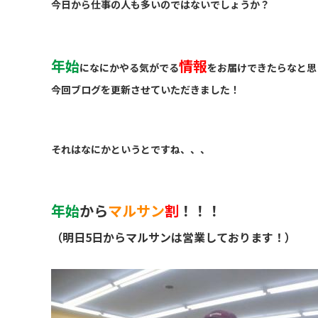
今日から仕事の人も多いのではないでしょうか？
年始
情報
になにかやる気がでる
をお届けできたらなと思
今回ブログを更新させていただきました！
それはなにかというとですね、、、
年始
から
マルサン
割
！！！
（明日5日からマルサンは営業しております！）