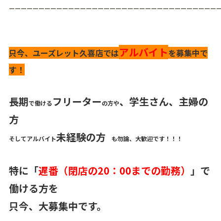
___________________________________
アルバイト
只今、ユーズレット久喜店では
を募集中で
す！
長期
フリーター
、
学生
さん、主婦の
で働ける
の方や
方
未経験の方
そしてアルバイト
も勿論、大歓迎です！！！
特に「
遅番（閉店の20：00までの勤務）
」で
働ける方を
只今、大募集中です。