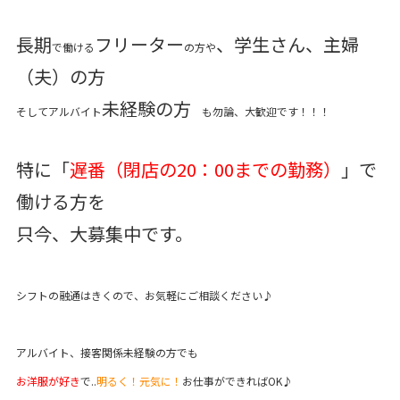
長期
フリーター
、
学生
さん、主婦
で働ける
の方や
（夫）の方
未経験の方
そしてアルバイト
も勿論、大歓迎です！！！
特に「
遅番（閉店の20：00までの勤務）
」で
働ける方を
只今、大募集中です。
シフトの融通はきくので、お気軽にご相談ください♪
アルバイト、接客関係未経験の方でも
お洋服が好き
で..
明るく！元気に！
お仕事ができればOK♪