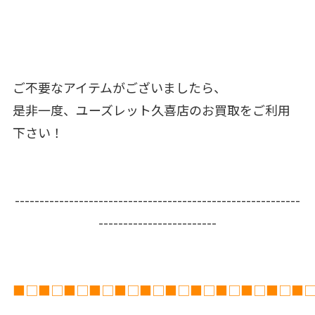
ご不要なアイテムがございましたら、
是非一度、ユーズレット久喜店のお買取をご利用
下さい！
----------------------------------------------------------
------------------------
■□■□■□■□■□■□■□■□■□■□■□■