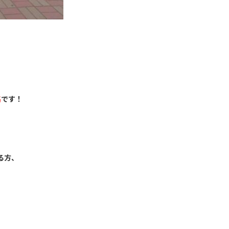
集
です！
る方、