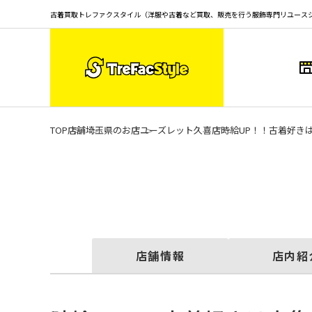
古着買取トレファクスタイル（洋服や古着など買取、販売を行う服飾専門リユース
TOP
店舗
埼玉県のお店
ユーズレット久喜店
時給UP！！古着好き
店舗情報
店内紹