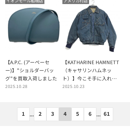
イオンモール船橋店
アメリカ村店
【A.P.C. (アーペーセ
【KATHARINE HAMNETT
ー)】"ショルダーバッ
（キャサリンハムネッ
グ"を買取入荷しました
ト）】今こそ手に入れた
2025.10.28
2025.10.23
いアーカイブ名作！デニ
ムカーゴボンバージャケ
ットの買取入荷
1
2
3
4
5
6
61
...
...