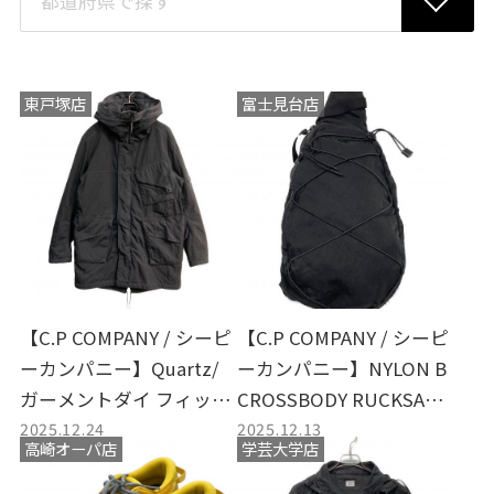
東戸塚店
富士見台店
【C.P COMPANY / シーピ
【C.P COMPANY / シーピ
ーカンパニー】Quartz/
ーカンパニー】NYLON B
ガーメントダイ フィッシ
CROSSBODY RUCKSACK
2025.12.24
2025.12.13
ュテールパーカ | 唯一無
| テックファッションの真
高崎オーパ店
学芸大学店
二の染色が生むテックウ
骨頂。機能美宿るボディ
ェアの機能美
バッグ