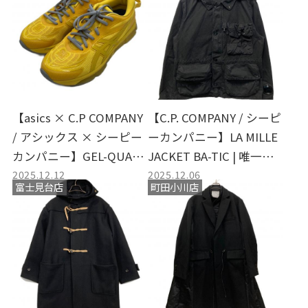
【asics × C.P COMPANY
【C.P. COMPANY / シーピ
/ アシックス × シーピー
ーカンパニー】LA MILLE
カンパニー】GEL-QUAN
JACKET BA-TIC | 唯一無
2025.12.12
2025.12.06
TUM 360 VIII
二の染色が生む "着るヴ
富士見台店
町田小川店
ィンテージ"