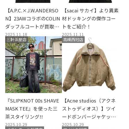
【A.P.C.×J.W.ANDERSO
【sacai サカイ】より異素
N】23AWコラボのCOLIN
材ドッキングの傑作コー
ダッフルコートが買取入
トをご紹介！
2025.11.18
2025.11.11
荷！希少価値の高いアウ
三軒茶屋店
高槻西冠店
ターは当店へ！
『SLIPKNOT 00s SHAVE
【Acne studios（アクネ
MASK TEE』を使った三
ストゥディオス）】ツイ
茶スタイリング!!
ードボンバージャケット
2025.10.29
2025.10.29
の買取入荷情報