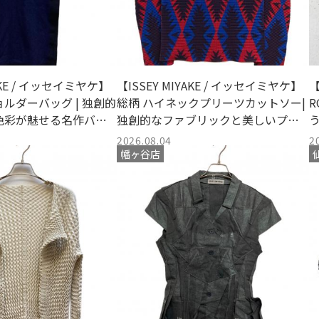
YAKE / イッセイミヤケ】
【ISSEY MIYAKE / イッセイミヤケ】
【
ルダーバッグ | 独創的
総柄 ハイネックプリーツカットソー|
R
色彩が魅せる名作バッ
独創的なファブリックと美しいプリ
取のご案内
ーツが目を惹く名品トップス
2026.08.04
2
幡ヶ谷店