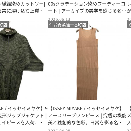
ン繊維染めカットソー|
00sグラデーション染めフーディーコ
日常に溶け込む上質な
ート | アーカイブの美学を感じる名作
ソー
コートが入荷しました
2026.06.13
2
町店
仙台青葉通一番町店
YAKE / イッセイミヤケ】9
【ISSEY MIYAKE / イッセイミヤケ】
【
ツ変形ジップジャケット |
ノースリーブワンピース | 究極の機能
ェイピースを入荷、ア
美と独創的な色彩。日常を彩る名作
値を紐解く
を入荷
2026.04.28
2