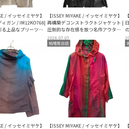
YAKE / イッセイミヤケ】
【ISSEY MIYAKE / イッセイミヤケ】
【
ン / IM12KO768|
再構築デコンストラクトジャケット |
彩る上品なプリーツ仕
圧倒的な存在感を放つ名作アウター
ィガンを入荷
の買取と入荷
2026.07.07
2
柏増尾台店
YAKE / イッセイミヤケ】
【ISSEY MIYAKE / イッセイミヤケ】
【