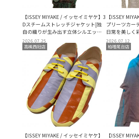
【ISSEY MIYAKE / イッセイミヤケ】3
【ISSEY MI
Dスチームストレッチジャケット|独
プリーツカーディガ
自の織りが生み出す立体シルエット
日常を美しく
と美意識
立てのカーデ
2026.07.25
2026.07.12
高槻西冠店
柏増尾台店
【ISSEY MIYAKE / イッセイミヤケ】
【ISSEY MI