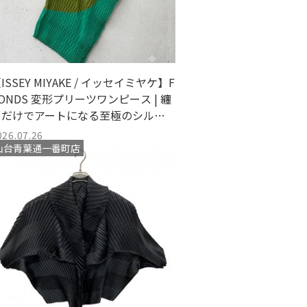
ISSEY MIYAKE / イッセイミヤケ】F
ONDS 変形プリーツワンピース | 纏
うだけでアートになる至極のシルエ
ット
026.07.26
仙台青葉通一番町店