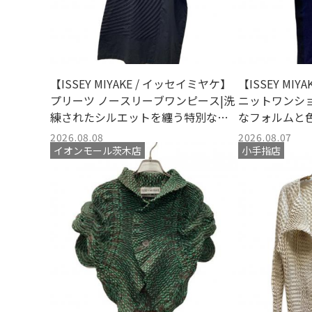
【ISSEY MIYAKE / イッセイミヤケ】
【ISSEY MI
プリーツ ノースリーブワンピース|洗
ニットワンショ
練されたシルエットを纏う特別な日
なフォルムと
常着と買取入荷のお知らせ
グの魅力と買
2026.08.08
2026.08.07
イオンモール茨木店
小手指店