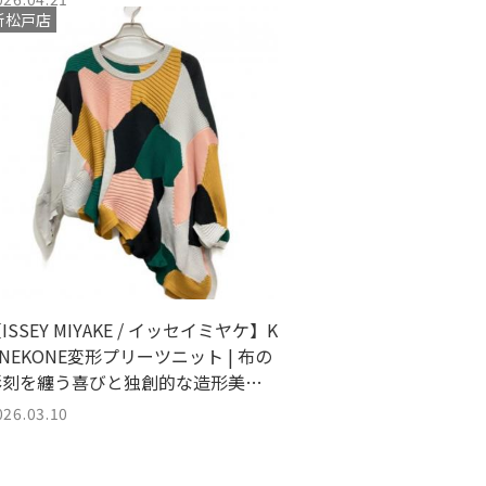
新松戸店
ISSEY MIYAKE / イッセイミヤケ】K
NEKONE変形プリーツニット | 布の
彫刻を纏う喜びと独創的な造形美の
共鳴
026.03.10