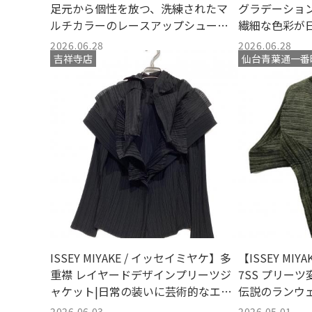
足元から個性を放つ、洗練されたマ
グラデーショ
ルチカラーのレースアップシューズ
繊細な色彩が
が入荷｜スタイリングをクラスアッ
大人のカット
2026.06.28
2026.06.28
プする日本屈指のモードデザイン
吉祥寺店
仙台青葉通一番
ISSEY MIYAKE / イッセイミヤケ】多
【ISSEY MI
重襟 レイヤードデザインプリーツジ
7SS プリー
ャケット|日常の装いに芸術的なエッ
伝説のランウ
センスを添える美しい造形美
ーカイブの価
2026.06.03
2026.05.01