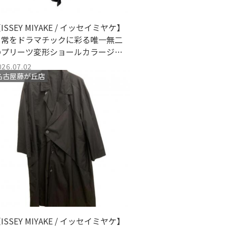
ISSEY MIYAKE / イッセイミヤケ】
日常をドラマチックに彩る唯一無二
のプリーツ変形ショールカラージャ
ケットが入荷
026.07.02
名古屋藤が丘店
ISSEY MIYAKE / イッセイミヤケ】