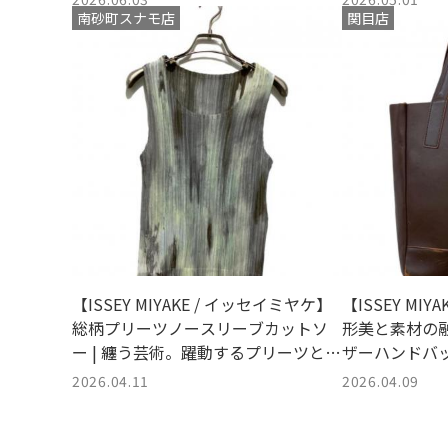
南砂町スナモ店
関目店
【ISSEY MIYAKE / イッセイミヤケ】
【ISSEY MI
総柄プリーツノースリーブカットソ
形美と素材の
ー | 纏う芸術。躍動するプリーツと色
ザーハンドバ
彩が描く、唯一無二のモダン・エレ
2026.04.11
2026.04.09
ガンス