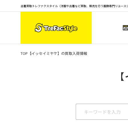
古着買取トレファクスタイル（洋服や古着など買取、販売を行う服飾専門リユース
TOP
【イッセイミヤケ】の買取入荷情報
【