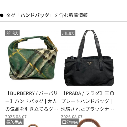
タグ「
ハンドバッグ
」を含む新着情報
稲毛店
川口店
【BURBERRY / バーバリ
【PRADA / プラダ】三角
ー】ハンドバッグ | 大人
プレートハンドバッグ |
の気品を引き立てるグリ
洗練されたブラックナイ
2026.08.07
2026.08.07
ーンの魅力と上質な佇ま
ロンが光るラグジュアリ
長久手店
国分寺店
い
ーな日常着が入荷