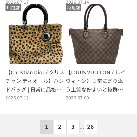
2026.07.17
2026.07.14
ッグの買取入荷と大人ス
常に寄り添うラグジュア
川口店
稲毛店
タイルへのご提案
リーの形
【Christian Dior / クリス
【LOUIS VUITTON / ルイ
チャン ディオール】ハン
ヴィトン】日常に寄り添
ドバッグ | 日常に品格を
う上質な佇まいと抜群の
2026.07.12
2026.07.09
添えるヴィンテージの魅
機能性を誇るダミエのハ
力と買取のご案内
ンドバッグをご紹介！
1
2
3
26
...