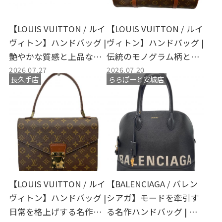
【LOUIS VUITTON / ルイ
【LOUIS VUITTON / ルイ
ヴィトン】ハンドバッグ |
ヴィトン】ハンドバッグ |
艶やかな質感と上品なベ
伝統のモノグラム柄とモ
2026.07.27
2026.07.20
ージュカラーが着こなし
ダンなフォルムが光る名
長久手店
ららぽーと安城店
に華を添える名品
品を店頭買取入荷
【LOUIS VUITTON / ルイ
【BALENCIAGA / バレン
ヴィトン】ハンドバッグ |
シアガ】モードを牽引す
日常を格上げする名作バ
る名作ハンドバッグ | 日