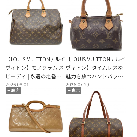
【LOUIS VUITTON / ルイ
【LOUIS VUITTON / ルイ
ヴィトン】モノグラム ス
ヴィトン】タイムレスな
ピーディ | 永遠の定番ボ
魅力を放つハンドバッグ
2026.08.01
2026.07.29
ストンバッグの魅力と買
入荷！クラシックな装い
三鷹店
三鷹店
取のご案内
を格上げする名品