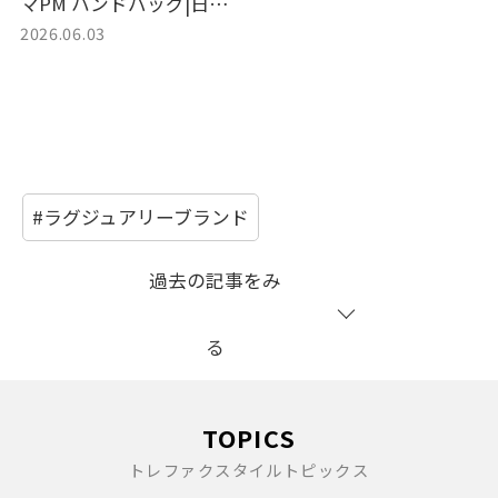
マPM ハンドバッグ|日常
2026.06.03
を艶やかに彩る深美色ア
マラントの輝きと今欲し
い買取の魅力
#ラグジュアリーブランド
過去の記事をみ
る
TOPICS
トレファクスタイルトピックス