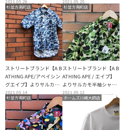
2021.05.26
2021.05.20
LE BAPE STA M1をお買取
コラボTシャツお買取い
杉並方南町店
杉並方南町店
いたしました。
たしました。
ストリートブランド【A B
ストリートブランド【A B
ATHING APE/アベイシン
ATHING APE / エイプ】
グエイプ】よりサルカモ
よりサルカモ半袖シャツ
2021.05.14
2021.05.12
半袖シャツが買取入荷し
が買取入荷しました。
杉並方南町店
ホームズ川崎大師店
ました。