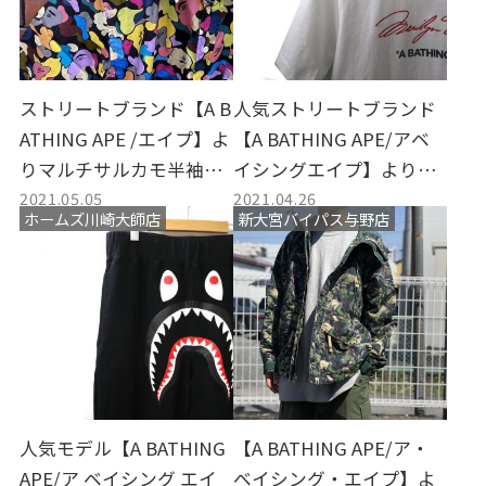
ストリートブランド【A B
人気ストリートブランド
ATHING APE /エイプ】よ
【A BATHING APE/アベ
りマルチサルカモ半袖シ
イシングエイプ】よりMa
2021.05.05
2021.04.26
ャツが買取入荷しまし
rilyn Monroe Teeを買取
ホームズ川崎大師店
新大宮バイパス与野店
た。
入荷致しました。
人気モデル【A BATHING
【A BATHING APE/ア・
APE/ア ベイシング エイ
ベイシング・エイプ】よ