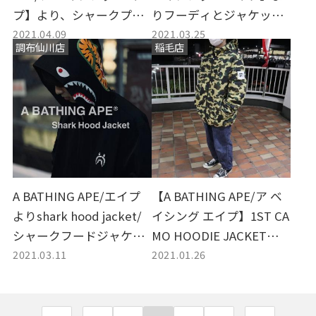
プ】より、シャークプリ
りフーディとジャケット
2021.04.09
2021.03.25
ントトラックパンツを買
大量買取入荷しました。
調布仙川店
稲毛店
取入荷致しました。
A BATHING APE/エイプ
【A BATHING APE/ア ベ
よりshark hood jacket/
イシング エイプ】1ST CA
シャークフードジャケッ
MO HOODIE JACKETが入
2021.03.11
2021.01.26
トを買取致しました。
荷いたしました。