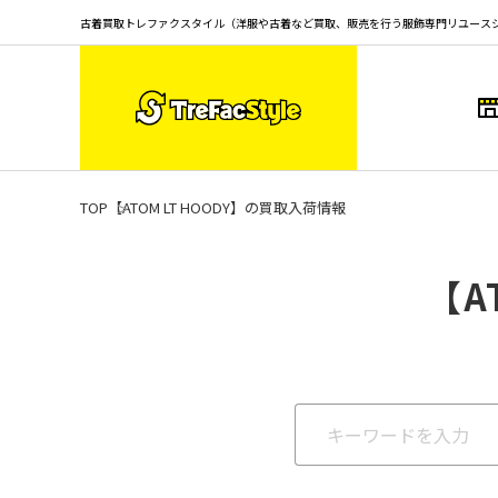
古着買取トレファクスタイル（洋服や古着など買取、販売を行う服飾専門リユース
TOP
【ATOM LT HOODY】の買取入荷情報
【A