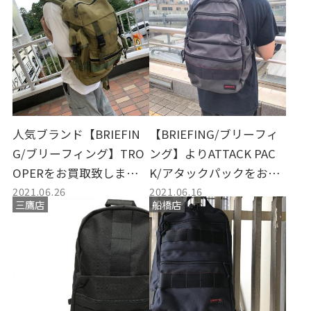
人気ブランド【BRIEFIN
【BRIEFING/ブリーフィ
G/ブリーフィング】TRO
ング】よりATTACK PAC
OPERをお買取致しまし
K/アタックパックをお買
2021.06.26
2021.06.16
た。
取り致しました。
三鷹店
船橋店