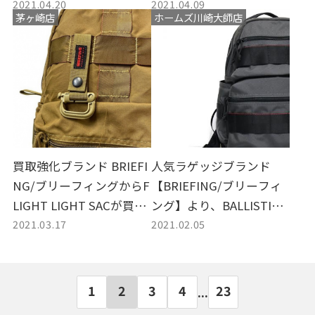
2021.04.20
2021.04.09
取入荷致しました。
ALL TOTEが入荷しました
茅ヶ崎店
ホームズ川崎大師店
買取強化ブランド BRIEFI
人気ラゲッジブランド
NG/ブリーフィングからF
【BRIEFING/ブリーフィ
LIGHT LIGHT SACが買取
ング】より、BALLISTIC
2021.03.17
2021.02.05
入荷しました！
NYLON ATTACK PACKを
買取入荷しました。
1
2
3
4
23
...