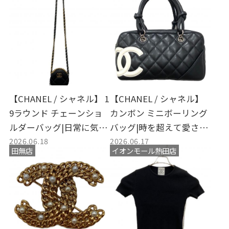
【CHANEL / シャネル】 1
【CHANEL / シャネル】
9ラウンド チェーンショ
カンボン ミニボーリング
ルダーバッグ|日常に気品
バッグ|時を超えて愛され
2026.06.18
2026.06.17
を添えるモダンなアイコ
るココマークの輝きとモ
田無店
イオンモール熱田店
ンバッグのご紹介と買取
ダンな存在感
のご案内