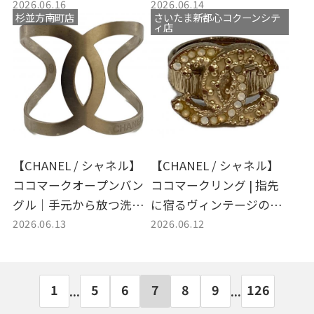
2026.06.16
2026.06.14
する名品ジュエリーが入
ムレスな輝きを入荷！
杉並方南町店
さいたま新都心コクーンシテ
荷
ィ店
【CHANEL / シャネル】
【CHANEL / シャネル】
ココマークオープンバン
ココマークリング | 指先
グル｜手元から放つ洗練
に宿るヴィンテージの気
2026.06.13
2026.06.12
された大人の輝きを入
品と日常に溶け込む贅沢
荷！
な輝き
1
5
6
7
8
9
126
...
...