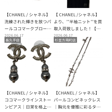
【CHANEL / シャネル】
【 CHANEL /シャネル】
洗練された輝きを放つパ
より、’’半袖ニット’’を買
ールココマークブローチ|
取入荷致しました！【店
2026.06.17
2026.06.17
胸元に添えるだけで日常
頭・オンラインストアに
長久手店
杉並方南町店
がクラスアップするメゾ
て絶賛販売中】
ンのアイコン
【CHANEL / シャネル】
【CHANEL / シャネル】
ココマークラインストー
パールコンビネックレス
ンピアス｜日常を格上げ
｜胸元を優雅に彩るタイ