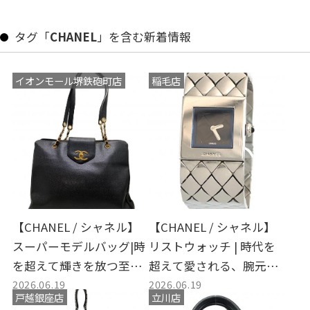
タグ「
CHANEL
」を含む新着情報
イオンモール堺鉄砲町店
稲毛店
【CHANEL / シャネル】
【CHANEL / シャネル】
スーパーモデルバッグ|時
リストウォッチ | 時代を
を超えて輝きを放つ至高
超えて愛される、腕元の
2026.06.19
2026.06.19
のヴィンテージ名品
ちいさな名品
戸越銀座店
立川店