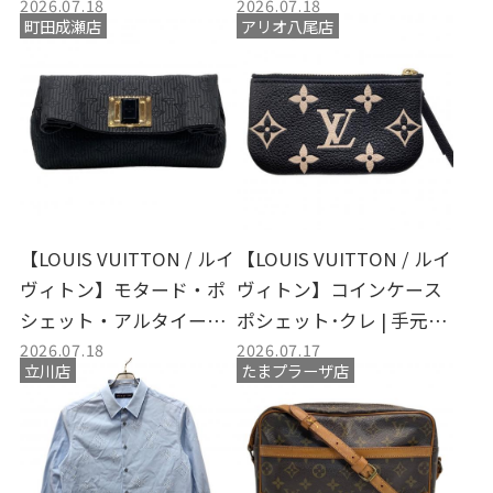
2026.07.18
2026.07.18
を演出する洗練された一
取入荷致しました。
町田成瀬店
アリオ八尾店
着を売るなら今
【LOUIS VUITTON / ルイ
【LOUIS VUITTON / ルイ
ヴィトン】モタード・ポ
ヴィトン】コインケース
シェット・アルタイール |
ポシェット･クレ | 手元に
2026.07.18
2026.07.17
上質な輝きを放つクラッ
美しく馴染む、日常を豊
立川店
たまプラーザ店
チバッグの入荷と買取の
かに彩るミニマルな名品
ご案内