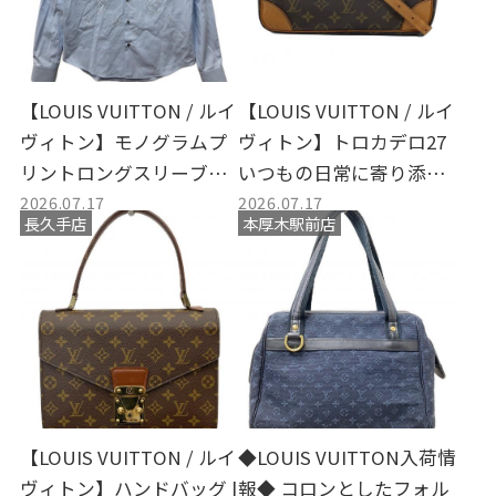
【LOUIS VUITTON / ルイ
【LOUIS VUITTON / ルイ
ヴィトン】モノグラムプ
ヴィトン】トロカデロ27
リントロングスリーブシ
いつもの日常に寄り添
2026.07.17
2026.07.17
ャツ | 上質な大人の日常
う、ヴィンテージ・モノ
長久手店
本厚木駅前店
を彩る洗練されたブルー
グラムの佇まい
の一着
【LOUIS VUITTON / ルイ
◆LOUIS VUITTON入荷情
ヴィトン】ハンドバッグ |
報◆ コロンとしたフォル