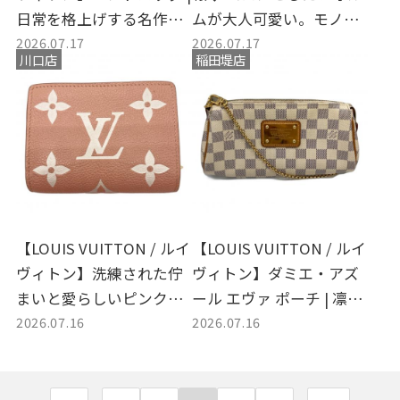
日常を格上げする名作バ
ムが大人可愛い。モノグ
2026.07.17
2026.07.17
ッグの買取入荷と大人ス
ラム・ミニのアイコンバ
川口店
稲田堤店
タイルへのご提案
ッグをお買取いたしまし
た！
【LOUIS VUITTON / ルイ
【LOUIS VUITTON / ルイ
ヴィトン】洗練された佇
ヴィトン】ダミエ・アズ
まいと愛らしいピンクが
ール エヴァ ポーチ | 凛と
2026.07.16
2026.07.16
日常を彩るポルトフォイ
した白が日常を格上げす
ユ・クレア
る大人の上品ミニバッグ