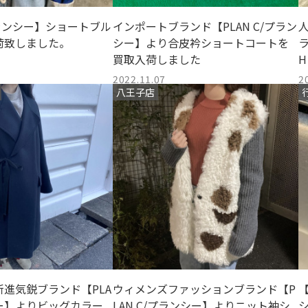
/プランシー】ショートブル
インポートブランド【PLAN C/プラン
人
荷致しました。
シー】より合皮衿ショートコートを
ラ
買取入荷しました
H
2022.11.07
2
八王子店
進気鋭ブランド【PLA
ウィメンズファッションブランド【P
【
シー】よりビッグカラー
LAN C/プランシー】よりニット袖シ