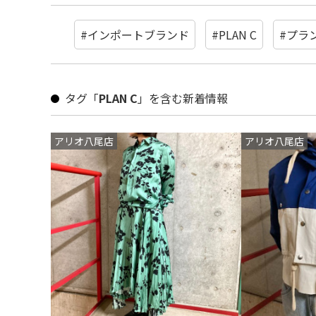
#インポートブランド
#PLAN C
#プラ
タグ「
PLAN C
」を含む新着情報
アリオ八尾店
アリオ八尾店