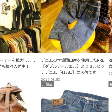
コーナーを拡大しまし
デニムの本場岡山産を使用したRRL
RRL ―古き良
荷も続々入荷中！
【ダブルアールエル】よりセルビッ
チデニム［41381］の入荷です。
2
2012.08.03
川越店