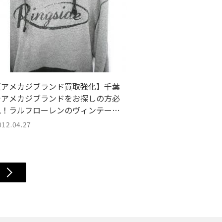
【アメカジブランド買取強化】千葉
でアメカジブランドをお探しの方必
見！ラルフローレンのヴィンテー
ジ・ラバーとして知られるアメリカ
012.04.27
ンカジュアルの代表格！！【RRLダブ
ルアールエル】よりヴィンテージ感
漂うスウェットパーカーが買取入荷
しました。【TFスタイル稲毛店】