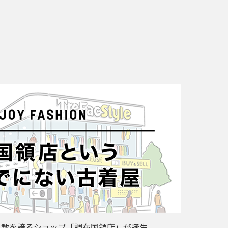
ム数を誇るショップ「調布国領店」が誕生。