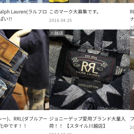
ph Lauren(ラルフロ
このマーク大募集です。
R
ぱい!!
2016.04.25
2
川越店
シー)、RRL(ダブルアー
ジョニーデップ愛用ブランド大量入
強化中です！！
荷！！ 【スタイル川越店】
2