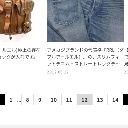
アールエル)極上の存在
アメカジブランドの代表格『RRL（ダ
ュックが入荷です。
ブルアールエル）』の、スリムフィ
ットデニム・ストレートレッグデニ
ムを買取入荷！【川越店】
2012.05.12
2
1
...
8
9
10
11
12
13
14