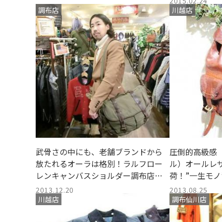
2015.02.24
調布店
川越店
武骨さの中にも、老舗ブランドから
圧倒的高級感【
放たれるオーラは格別！ラルフロー
ル）オールレ
レンキャンバスショルダー調布店入
荷！”一生モノ
荷！
かがでしょう
2013.12.20
2013.08.25
川越店
調布仙川店