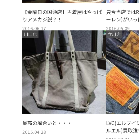
【金曜日の国領店】古着屋はやっぱ
只今当店ではRal
りアメカジ説？！
ーレン)がいっ
2016.06.17
2016.05.09
川口店
立川店
最高の風合いと・・・
LVC(エルブイ
ルエル)買取
2015.04.28