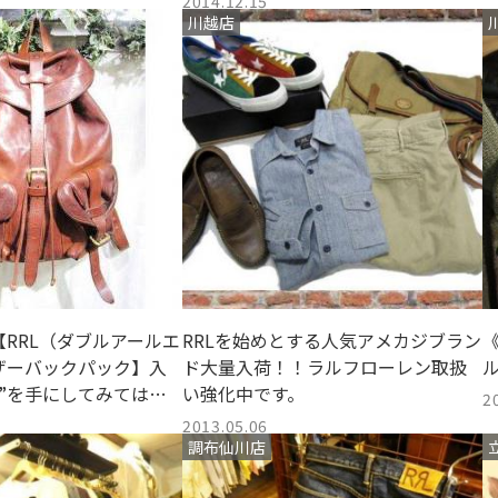
2014.12.15
川越店
RRL（ダブルアールエ
RRLを始めとする人気アメカジブラン
ザーバックパック】入
ド大量入荷！！ラルフローレン取扱
”を手にしてみてはい
い強化中です。
2
か。
2013.05.06
調布仙川店