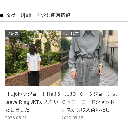
タグ「
Ujoh
」を含む新着情報
尼崎店
小手指店
【Ujoh/ウジョー】Half S
【UJOHO／ウジョー】よ
leeve Ring JKTが入荷い
りドローコードシャツド
たしました。
レスが買取入荷いたしま
2023.06.21
2020.09.12
した。