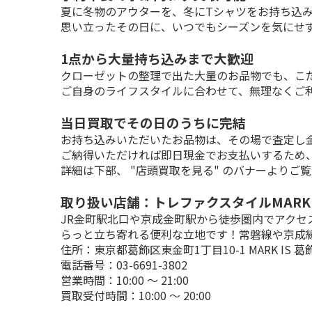
夏に冬物のアウターを、冬にTシャツをお持ち込み
思い立ったその日に、いつでもシーズンを気にせ
1点から大量持ち込みまで大歓迎
クローゼットの整理で出た大量のお品物でも、こだ
ご自身のライフスタイルに合わせて、無理なくご
当日買取でその日のうちに完結
お持ち込みいただいたお品物は、その場で査定し金
ご納得いただければ即日現金でお支払いするため
詳細は下部、 "店頭買取を見る" のバナーよりご
取り扱い店舗：トレファクスタイルMARK 
JR金町駅北口や京成金町駅から徒歩圏内でアクセス
らっと立ち寄れる便利な立地です！常磐線や京成線
住所：東京都葛飾区東金町1丁目10-1 MARK IS 葛
電話番号：03-6691-3802

営業時間：10:00 ～ 21:00

買取受付時間：10:00 ～ 20:00