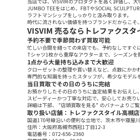
当店では、VISVIMのプロダクトを高く評価し、大
JUMBO TEEをはじめ、FBTやSOCIAL SCU
ラフトマンシップをしっかりと汲み取ります。

時代に流されない価値を持つブランドだからこそ
VISVIM 売るならトレファクス
予約不要で季節問わず買取可能
忙しい合間を縫っての来店でも、予約なしですぐに
Tシャツ1枚から重厚なアウターまで、シーズンを
1点から大量持ち込みまで大歓迎
クローゼットの整理や買い替えなど、点数にかかわ
専門的な知識を持ったスタッフが、希少なモデル
当日買取でその日のうちに完結
お預かりしたその日のうちに査定結果をお伝えし、
スピーディーかつ丁寧な対応で、安心してお売り
詳細は下部、 "店頭買取を見る" のバナーよりご
取り扱い店舗：トレファクスタイル高槻店
国道170号線沿いの便利な立地で、茨木市や寝屋
住所：大阪府高槻市西冠1丁目12-3

電話番号：072-656-2360
