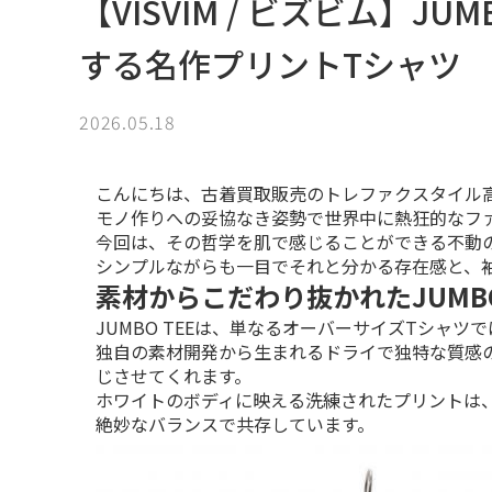
【VISVIM / ビズビム】JUM
する名作プリントTシャツ
2026.05.18
こんにちは、古着買取販売のトレファクスタイル高
モノ作りへの妥協なき姿勢で世界中に熱狂的なファン
今回は、その哲学を肌で感じることができる不動の人
シンプルながらも一目でそれと分かる存在感と、
素材からこだわり抜かれたJUMB
JUMBO TEEは、単なるオーバーサイズTシャツで
独自の素材開発から生まれるドライで独特な質感
じさせてくれます。

ホワイトのボディに映える洗練されたプリントは
絶妙なバランスで共存しています。