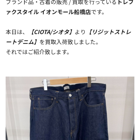
ブランド品・古着の販売 / 買取を行っている
トレフ
ァクスタイル イオンモール船橋店
です。
本日は、
【CIOTA/シオタ】
より
【リジットストレ
ートデニム】
を買取入荷致しました。
それではご紹介致します。