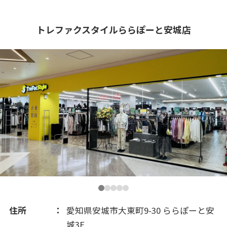
トレファクスタイルららぽーと安城店
…
住所
愛知県安城市大東町9-30 ららぽーと安
城3F