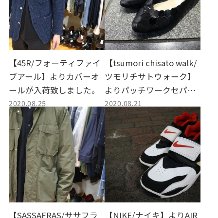
【45R/フォーティファイ
【tsumori chisato walk/
ブアール】よりカバーオ
ツモリチサトウォーク】
ールが入荷致しました。
よりパッチワークセパレ
2020.08.25
2020.08.21
ートパンプスが入荷致し
ました。
【SASSAFRAS/ササフラ
【NIKE/ナイキ】よりAIR