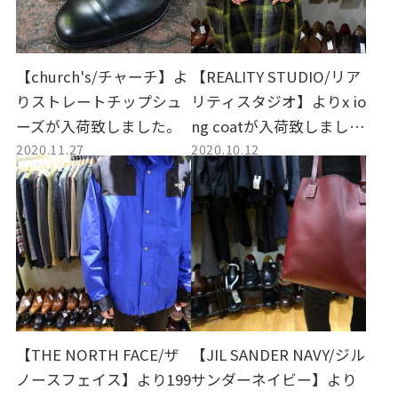
【church's/チャーチ】よ
【REALITY STUDIO/リア
りストレートチップシュ
リティスタジオ】よりx io
ーズが入荷致しました。
ng coatが入荷致しまし
2020.11.27
2020.10.12
た。
【THE NORTH FACE/ザ
【JIL SANDER NAVY/ジル
ノースフェイス】より​199
サンダーネイビー】より