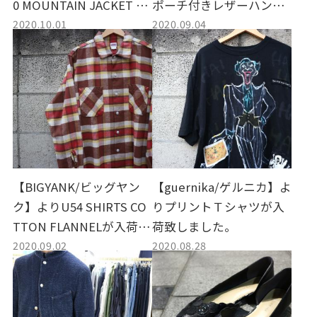
0 MOUNTAIN JACKET GT
ポーチ付きレザーハンド
2020.10.01
2020.09.04
X 2 が入荷致しました。
バッグが入荷致しまし
た。
【BIGYANK/ビッグヤン
【guernika/ゲルニカ】よ
ク】よりU54 SHIRTS CO
りプリントＴシャツが入
TTON FLANNELが入荷致
荷致しました。
2020.09.02
2020.08.28
しました。