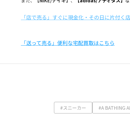
また、
【NIKE/ナイキ】
、
【adidas/アディダス】
な
「店で売る」すぐに現金化・その日に片付く
「送って売る」便利な宅配買取はこちら
#スニーカー
#A BATHING A