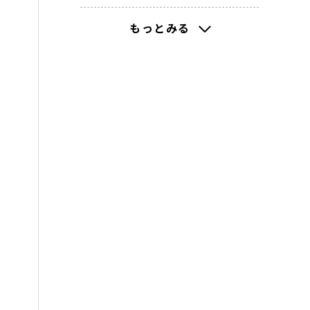
2023(2)
もっとみる
2022(8)
2021(198)
2020(184)
2019(325)
2018(160)
2017(203)