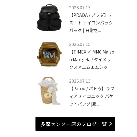
2026.07.17
【PRADA / プラダ】テ
スート ナイロンバック
パック | 日常を...
2026.07.15
【TIMEX × MM6 Maiso
n Margiela / タイメッ
クス×エムエムシッ...
2026.07.13
【Patou / パトゥ】ラフ
ィア アイコニック バケ
ットバッグ|夏...
多摩センター店のブログ一覧