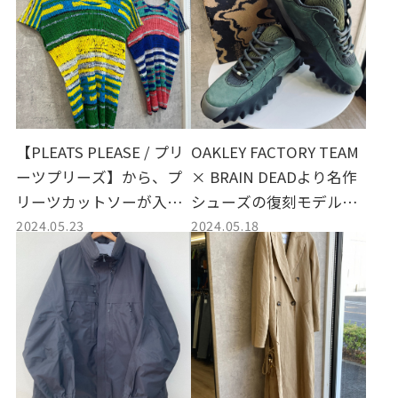
【PLEATS PLEASE / プリ
OAKLEY FACTORY TEAM
ーツプリーズ】から、プ
× BRAIN DEADより名作
リーツカットソーが入荷
シューズの復刻モデルが
2024.05.23
2024.05.18
しました！
入荷致しました。