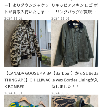
ー】よりダウンジャケッ
りキャビアスキン ロゴ ボ
トが買取入荷いたしまし
ーリングバッグが買取入
2024.11.02
2024.11.01
た！
荷いたしました！
【CANADA GOOSE×A BA
【Barbour】からSL Beda
THING APE】CHILLIWAC
le wax Border Liningが入
K BOMBER
荷しました！！
2024.10.31
2024.09.03