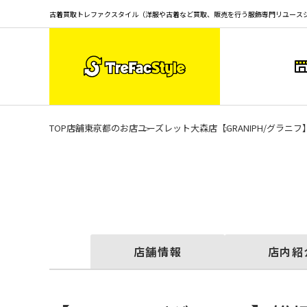
古着買取トレファクスタイル（洋服や古着など買取、販売を行う服飾専門リユース
TOP
店舗
東京都のお店
ユーズレット大森店
【GRANIPH/グラ
店舗情報
店内紹