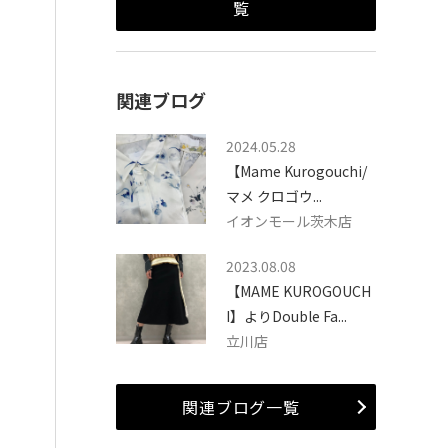
覧
関連ブログ
2024.05.28
【Mame Kurogouchi/
マメ クロゴウ...
イオンモール茨木店
2023.08.08
【MAME KUROGOUCH
I】よりDouble Fa...
立川店
関連ブログ一覧