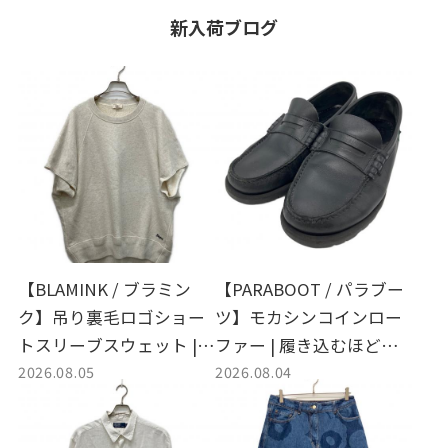
新入荷ブログ
【BLAMINK / ブラミン
【PARABOOT / パラブー
ク】吊り裏毛ロゴショー
ツ】モカシンコインロー
トスリーブスウェット |
ファー | 履き込むほどに
2026.08.05
2026.08.04
上質な日常を叶える大人
愛着が湧く、日常に寄り
のベーシックウェア
添う一生モノの革靴