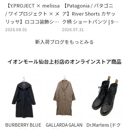
【Y.PROJECT × melissa
【Patagonia / パタゴニ
/ ワイプロジェクト × メ
ア】River Shorts カヤッ
リッサ】ロココ装飾シン
ク柄 ショートパンツ | 90s
2026.08.01
2026.07.31
デレラ スリッパ | 独創的
の名作ショートパンツと
なデザインが光る名作ミ
アウトドアブランド買取
新入荷ブログをもっとみる
ュールを入荷
のおしらせ
イオンモール仙台上杉店の
オンラインストア商品
BURBERRY BLUE
GALLARDA GALAN
Dr.Martens (ドク