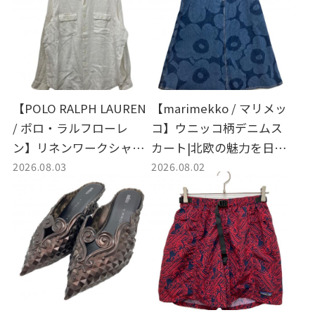
【POLO RALPH LAUREN
【marimekko / マリメッ
/ ポロ・ラルフローレ
コ】ウニッコ柄デニムス
ン】リネンワークシャツ |
カート|北欧の魅力を日常
2026.08.03
2026.08.02
自然体で羽織る爽やかな
に落とし込む存在感抜群
白シャツの魅力とサイズ
のデニムアイテムが入荷
感を楽しむ名品