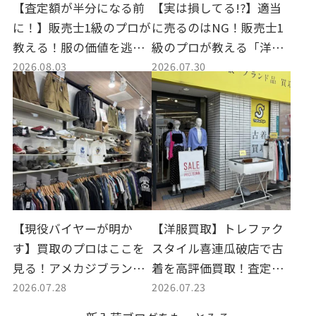
【査定額が半分になる前
【実は損してる!?】適当
に！】販売士1級のプロが
に売るのはNG！販売士1
教える！服の価値を逃さ
級のプロが教える「洋服
2026.08.03
2026.07.30
ない「売り逃げ」の鉄則
買取店」のかしこい選び
方
【現役バイヤーが明か
【洋服買取】トレファク
す】買取のプロはここを
スタイル喜連瓜破店で古
見る！アメカジブランド
着を高評価買取！査定の
2026.07.28
2026.07.23
を高く売る3つの極意｜ト
コツや持ち込み方法を徹
レファクスタイル喜連瓜
底解説