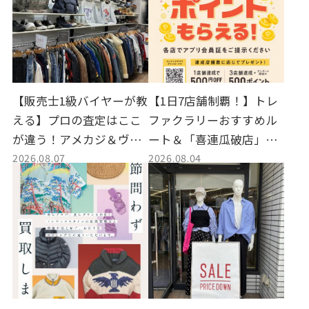
【販売士1級バイヤーが教
【1日7店舗制覇！】トレ
える】プロの査定はここ
ファクラリーおすすめル
が違う！アメカジ＆ヴィ
ート＆「喜連瓜破店」で
2026.08.07
2026.08.04
ンテージのかしこい買取
の賢い買取活用術【大阪
店の選び方
スタイルエリア完全版】