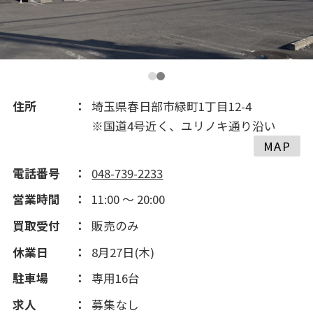
2016(19)
住所
埼玉県春日部市緑町1丁目12-4
※国道4号近く、ユリノキ通り沿い
MAP
電話番号
048-739-2233
営業時間
11:00 ～ 20:00
買取受付
販売のみ
休業日
8月27日(木)
駐車場
専用16台
求人
募集なし