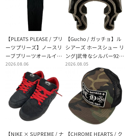
【PLEATS PLEASE / プリ
【Gucho / ガッチョ】ル
ーツプリーズ】ノースリ
シアーズ ホースシュー リ
ーブプリーツオールイン
ング|武骨なシルバー925
2026.08.06
2026.08.05
ワン | 凛としたシルエッ
の質感と重厚な存在感を
トが魅力のプリーツウェ
放つ名作リングの入荷
アを買取入荷
【NIKE × SUPREME / ナ
【CHROME HEARTS / ク