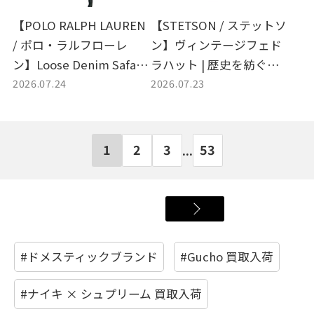
【POLO RALPH LAUREN
【STETSON / ステットソ
/ ポロ・ラルフローレ
ン】ヴィンテージフェド
ン】Loose Denim Safari
ラハット | 歴史を紡ぐ名
2026.07.24
2026.07.23
Jacket | ヴィンテージ感
品の魅力と買取入荷のご
溢れるデニムサファリジ
案内
ャケットが入荷
1
2
3
53
...
#ドメスティックブランド
#Gucho 買取入荷
#ナイキ × シュプリーム 買取入荷