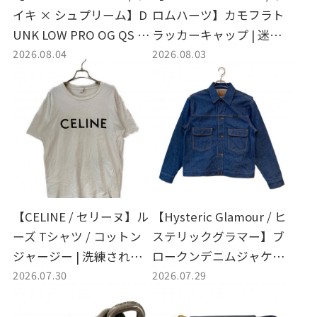
イキ × シュプリーム】D
ロムハーツ】カモフラト
UNK LOW PRO OG QS ロ
ラッカーキャップ | 迷彩
2026.08.04
2026.08.03
ーカットスニーカー | ス
が描くストリートの品格
トリートを揺るがす名作
と普遍的な存在感
コラボスニーカーが入荷
【CELINE / セリーヌ】ル
【Hysteric Glamour / ヒ
ーズ Tシャツ / コットン
ステリックグラマー】ブ
ジャージー | 洗練された
ロークンデニムジャケッ
2026.07.30
2026.07.29
シルエットとラグジュア
ト | ヴィンテージライク
リーな着心地を楽しむ買
な加工感とこだわりが詰
取入荷情報
まった注目着が入荷！