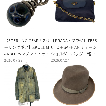
【STERLING GEAR / スタ
【PRADA / プラダ】TESS
ーリングギア】SKULL M
UTO＋SAFFIAN チェーン
ARBLE ペンダントトップ
ショルダーバッグ｜軽や
2026.07.28
2026.07.27
| 迫力の造形が目を惹く名
かさと上品さを兼ね備え
作シルバー入荷
た名品バッグが入荷！