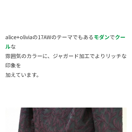
alice+oliviaの17AWのテーマでもある
モダン
で
クー
ル
な
雰囲気のカラーに、ジャガード加工でよりリッチな
印象を
加えています。