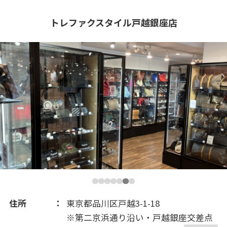
2021(261)
トレファクスタイル戸越銀座店
2020(308)
2019(534)
2018(648)
2017(475)
2016(244)
2015(172)
住所
東京都品川区戸越3-1-18
※第二京浜通り沿い・戸越銀座交差点