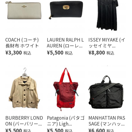
COACH (コーチ)
LAUREN RALPH L
ISSEY MIYAKE (イ
長財布 ホワイト
AUREN (ローレ...
ッセイミヤ...
¥3,300
¥5,500
¥8,800
税込
税込
税込
BURBERRY LOND
Patagonia (パタゴ
MANHATTAN PAS
ON (バーバリー...
ニア) Ligh...
SAGE (マンハッ...
¥5,500
¥5,500
¥6,600
税込
税込
税込