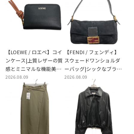
【LOEWE / ロエベ】コイ
【FENDI / フェンディ】
ンケース|上質レザーの質
スウェードワンショルダ
感とミニマルな機能美。
ーバッグ|シックなブラッ
2026.08.09
2026.08.09
日常に寄り添う名品スモ
クの上質スウェードと洗
ールレザーグッズのご紹
練された佇まいが魅力
介
的。お買取り情報もご紹
介