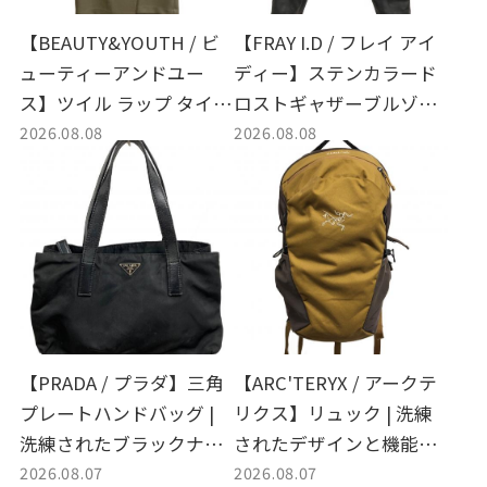
【BEAUTY&YOUTH / ビ
【FRAY I.D / フレイ アイ
ューティーアンドユー
ディー】ステンカラード
ス】ツイル ラップ タイト
ロストギャザーブルゾン |
2026.08.08
2026.08.08
スカート | 洗練された大
柔らかな合皮素材とギャ
人の着こなしを提案する
ザーラインが際立つ注目
キレイめラップスカート
アウターの買取入荷情報
買取入荷
【PRADA / プラダ】三角
【ARC'TERYX / アークテ
プレートハンドバッグ |
リクス】リュック | 洗練
洗練されたブラックナイ
されたデザインと機能性
2026.08.07
2026.08.07
ロンが光るラグジュアリ
を兼ね備えた名作バック