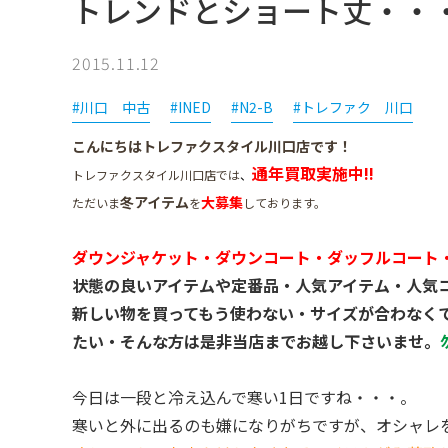
トレンドとショート丈・・・
2015.11.12
#川口 中古
#INED
#N2-B
#トレファク 川口
こんにちはトレファクスタイル川口店です！
通年買取実施中!!
トレファクスタイル川口店では
、
冬アイテム
大募集
ただいま
を
しております。
ダウンジャケット・ダウンコート・ダッフルコート
状態の良いアイテムや定番品・人気アイテム・人気
新しい物を買ってもう使わない・サイズが合わなく
たい・そんな方は是非当店までお越し下さいませ。
今日は一段と冷え込んで寒い1日ですね・・・。
寒いと外に出るのも嫌になりがちですが、オシャレ