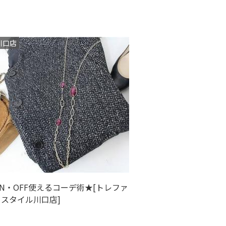
2014(274)
川口店
2013(163)
2012(47)
ON・OFF使えるコーデ術★[トレファ
クスタイル川口店]