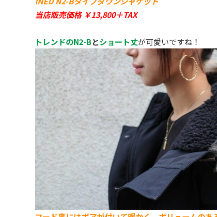
INED N2-Bタイプダウンジャケット
当店販売価格 ￥13,800＋TAX
トレンドのN2-B
と
ショート丈
が可愛いですね！
フード裏にはボアが付いて暖かく
、
ボリュームのあ