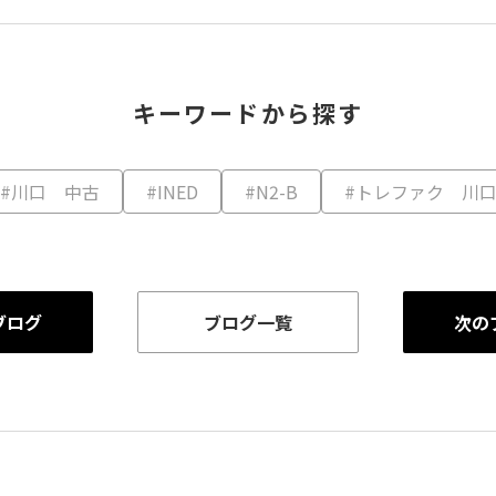
キーワードから探す
#川口 中古
#INED
#N2-B
#トレファク 川
ブログ
ブログ一覧
次の