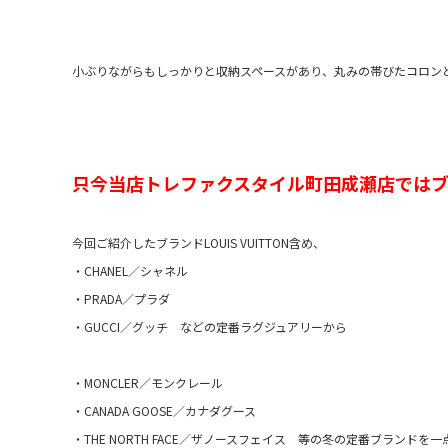
小ぶりながらもしっかりと収納スペースがあり、丸みの帯びたコロン
只今当店トレファクスタイル町田成瀬店では
今回ご紹介したブランドLOUIS VUITTON含め、
・CHANEL／シャネル
・PRADA／プラダ
・GUCCI／グッチ などの定番ラグジュアリーから
・MONCLER／モンクレール
・CANADA GOOSE／カナダグース
・THE NORTH FACE／ザノースフェイス 等の冬の定番ブランド